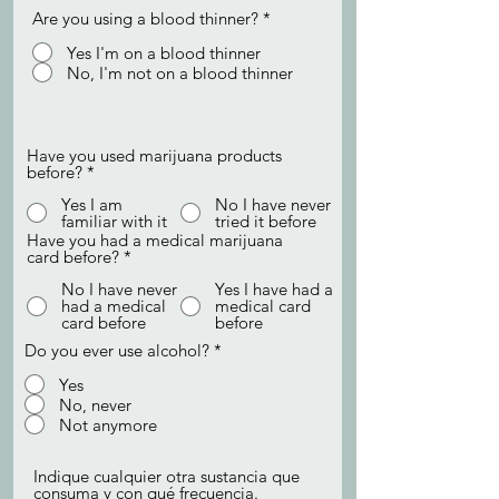
Are you using a blood thinner?
*
Yes I'm on a blood thinner
No, I'm not on a blood thinner
Have you used marijuana products
before?
*
Yes I am
No I have never
familiar with it
tried it before
Have you had a medical marijuana
card before?
*
No I have never
Yes I have had a
had a medical
medical card
card before
before
Do you ever use alcohol?
*
Yes
No, never
Not anymore
Indique cualquier otra sustancia que
consuma y con qué frecuencia.