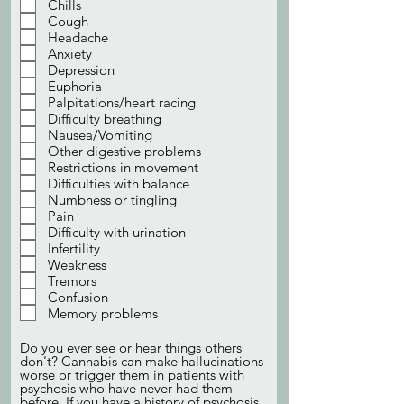
Chills
Cough
Headache
Anxiety
Depression
Euphoria
Palpitations/heart racing
Difficulty breathing
Nausea/Vomiting
Other digestive problems
Restrictions in movement
Difficulties with balance
Numbness or tingling
Pain
Difficulty with urination
Infertility
Weakness
Tremors
Confusion
Memory problems
Do you ever see or hear things others
don't? Cannabis can make hallucinations
worse or trigger them in patients with
psychosis who have never had them
before. If you have a history of psychosis