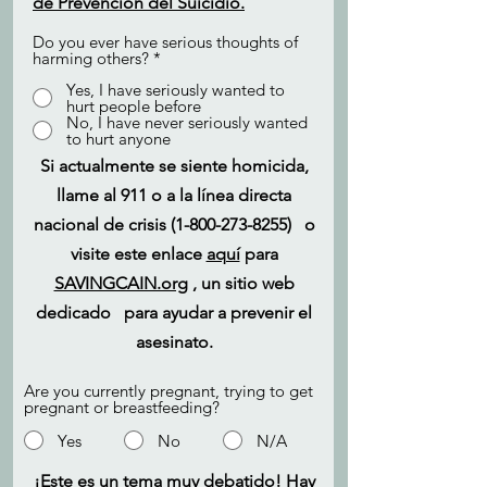
de Prevención del Suicidio.
Do you ever have serious thoughts of
harming others?
*
Yes, I have seriously wanted to
hurt people before
No, I have never seriously wanted
to hurt anyone
Si actualmente se siente homicida,
llame al 911 o a la línea directa
nacional de crisis
(1-800-273-8255)
o
visite este enlace
aquí
para
SAVINGCAIN.org
, un sitio web
dedicado
para ayudar a prevenir el
asesinato.
Are you currently pregnant, trying to get
pregnant or breastfeeding?
Yes
No
N/A
¡Este es un tema muy debatido! Hay